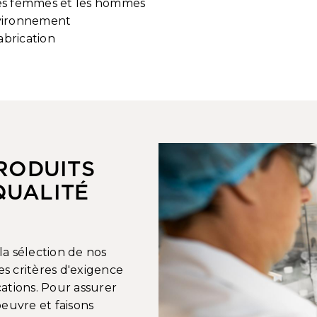
 les femmes et les hommes
environnement
abrication
RODUITS
QUALITÉ
a sélection de nos
s critères d'exigence
cations. Pour assurer
oeuvre et faisons