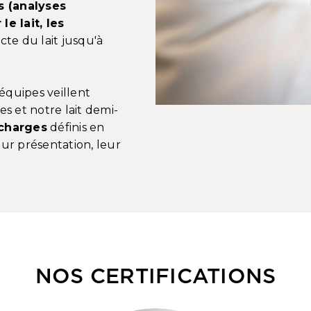
s (analyses
e lait, les
cte du lait jusqu'à
équipes veillent
s et notre lait demi-
 charges
définis en
eur présentation, leur
NOS CERTIFICATIONS